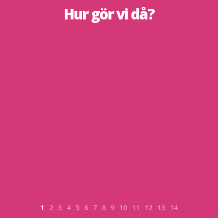
Hur gör vi då?
1
2
3
4
5
6
7
8
9
10
11
12
13
14