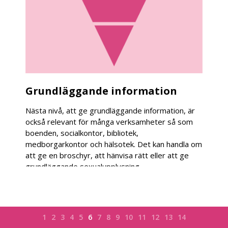
Grundläggande information
Nästa nivå, att ge grundläggande information, är
också relevant för många verksamheter så som
boenden, socialkontor, bibliotek,
medborgarkontor och hälsotek. Det kan handla om
att ge en broschyr, att hänvisa rätt eller att ge
grundläggande sexualupplysning.
Kan det vara relevant att ge begränsad
information om kroppen eller om könssjukdomar?
Vart hänvisar vi personer som behöver stöd vid
1
2
3
4
5
6
7
8
9
10
11
12
13
14
utsatthet?