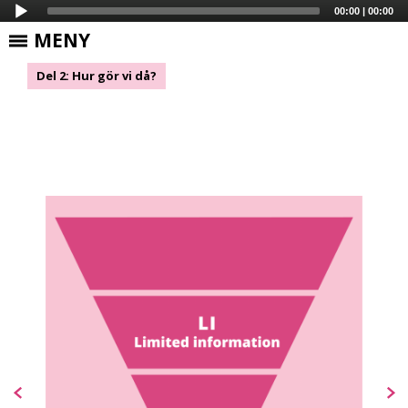
00:00
|
00:00
Skip to Content
MENY
Del 2: Hur gör vi då?
Audio
Player