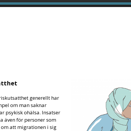
atthet
iskutsatthet generellt har
xempel om man saknar
ar psykisk ohälsa. Insatser
ga även för personer som
å om att migrationen i sig