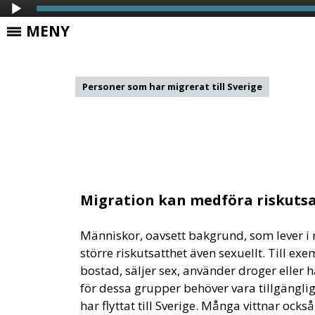
Skip to Content
MENY
Personer som har migrerat till Sverige
Audio
Migration kan medföra riskuts
Player
Människor, oavsett bakgrund, som lever i r
större riskutsatthet även sexuellt. Till e
bostad, säljer sex, använder droger eller h
för dessa grupper behöver vara tillgängli
har flyttat till Sverige. Många vittnar ocks